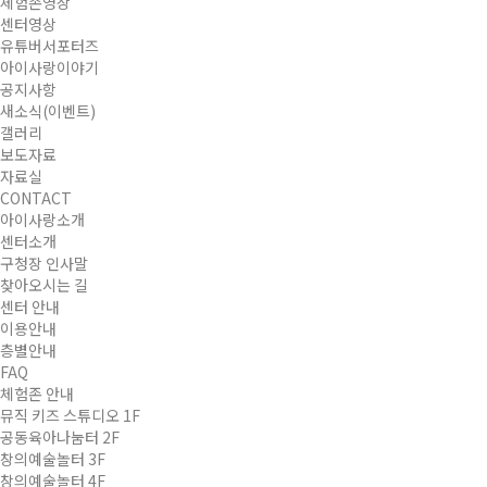
체험존영상
센터영상
유튜버서포터즈
아이사랑이야기
공지사항
새소식(이벤트)
갤러리
보도자료
자료실
CONTACT
아이사랑소개
센터소개
구청장 인사말
찾아오시는 길
센터 안내
이용안내
층별안내
FAQ
체험존 안내
뮤직 키즈 스튜디오 1F
공동육아나눔터 2F
창의예술놀터 3F
창의예술놀터 4F