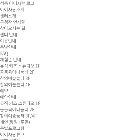
성동 아이사랑 로고
아이사랑소개
센터소개
구청장 인사말
찾아오시는 길
센터 안내
이용안내
층별안내
FAQ
체험존 안내
뮤직 키즈 스튜디오 1F
공동육아나눔터 2F
창의예술놀터 3F
창의예술놀터 4F
예약
예약안내
뮤직 키즈 스튜디오 1F
공동육아나눔터 2F
창의예술놀터 3F/4F
개인(평일+주말)
특별프로그램
아이사랑튜브