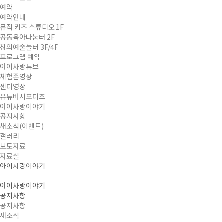
예약
예약안내
뮤직 키즈 스튜디오 1F
공동육아나눔터 2F
창의예술놀터 3F/4F
프로그램 예약
아이사랑튜브
체험존영상
센터영상
유튜버서포터즈
아이사랑이야기
공지사항
새소식(이벤트)
갤러리
보도자료
자료실
아이사랑이야기
아이사랑이야기
공지사항
공지사항
새소식