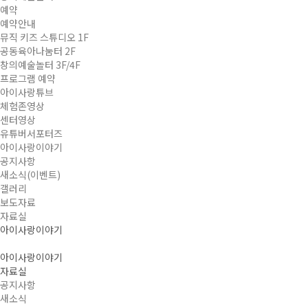
예약
예약안내
뮤직 키즈 스튜디오 1F
공동육아나눔터 2F
창의예술놀터 3F/4F
프로그램 예약
아이사랑튜브
체험존영상
센터영상
유튜버서포터즈
아이사랑이야기
공지사항
새소식(이벤트)
갤러리
보도자료
자료실
아이사랑이야기
아이사랑이야기
자료실
공지사항
새소식