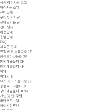
성동 아이사랑 로고
아이사랑소개
센터소개
구청장 인사말
찾아오시는 길
센터 안내
이용안내
층별안내
FAQ
체험존 안내
뮤직 키즈 스튜디오 1F
공동육아나눔터 2F
창의예술놀터 3F
창의예술놀터 4F
예약
예약안내
뮤직 키즈 스튜디오 1F
공동육아나눔터 2F
창의예술놀터 3F/4F
개인(평일+주말)
특별프로그램
아이사랑튜브