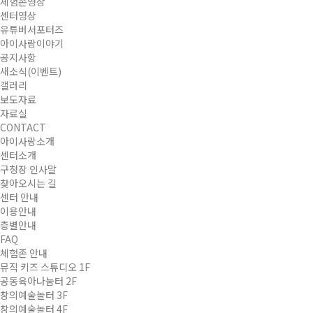
체험존영상
센터영상
유튜버서포터즈
아이사랑이야기
공지사항
새소식(이벤트)
갤러리
보도자료
자료실
CONTACT
아이사랑소개
센터소개
구청장 인사말
찾아오시는 길
센터 안내
이용안내
층별안내
FAQ
체험존 안내
뮤직 키즈 스튜디오 1F
공동육아나눔터 2F
창의예술놀터 3F
창의예술놀터 4F